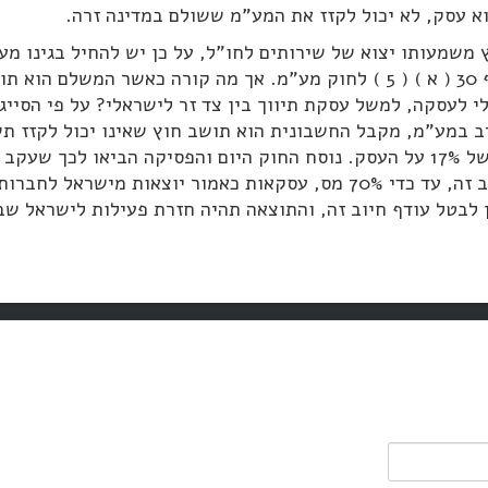
א עסק, לא יכול לקזז את המע"מ ששולם במדינה זרה.
 משמעותו יצוא של שירותים לחו"ל, על כן יש להחיל בגינו מע
וכך גם קובע סעיף 30 ( א ) ( 5 ) לחוק מע"מ. אך מה קורה כאשר המשלם 
י לעסקה, למשל עסקת תיווך בין צד זר לישראלי? על פי הסייג
ב במע"מ, מקבל החשבונית הוא תושב חוץ שאינו יכול לקזז תש
מטילים מס נוסף של 17% על העסק. נוסח החוק היום והפסיקה הביאו לכך ש
הגבוהים בשל חיוב זה, עד כדי 70% מס, עסקאות כאמור יוצאות מישראל ל
ן לבטל עודף חיוב זה, והתוצאה תהיה חזרת פעילות לישראל ש