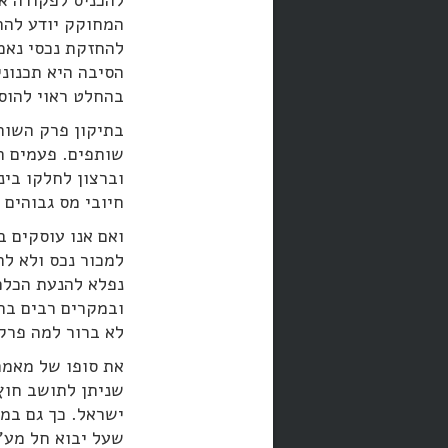
להכניס לפקודה א
המחוקק יודע להת
להחזקת נכסי נאמנ
הסיבה היא תכנונ
בהחלט ראוי להוס
בתיקון פרק השותפ
שותפים. פעמים ר
וברצון לחלקו בינ
חיובי מס גבוהים 
ואם אנו עוסקים ב
למכור נכס ולא לה
נפלא להנעת הכלכ
ובמקרים רבים בח
לא ברור למה פרק
את סופו של מאמר 
שניתן לתושב חוץ
ישראל. כך גם במ
שעל יבוא חל מע"