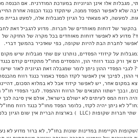
, מגבלות אלו אינן הגיוניות במערכת המודרנית. אם הכנסה מ
יבה שלא לאפשר הפסד ממנה, שיתקזז כנגד הכנסה אחרת החייב
ת. למעשה, לא מצאתי כל הגיון למגבלות אלה, למעט גביית מס
בהקשר של דוחות מאוחדים של חברות. מדוע להגביל זאת לחב
לאפשר לחברת הבת להיות שקופה, כפי שאזכיר בהמשך דברי.
מגבלות על קיזוזי הפסדים, נותרנו עם שתי מגבלות שיש מקום ל
ם אך ורק כנגד רווחי הון, והפסדים מחו"ל מתקזזים קודם כנגד 
? לגבי הפסדי ההון ניתן לומר שמגבלה זאת הגיונית לאור שיעו
י ההון, לפיכך אין לאפשר לקזז הפסד כאמור כנגד רווח מהכנסה
א במקום אחר, יש לאפשר קיזוז אבל לא במלוא הסכום, דהיינו
ם, ובכך ישתוו התנאים של הרווח וההפסד. לגבי הפסדי חו"ל נ
יה רווח המס לעיתים לא ישולם בישראל, אולם אין סיבה לכך 
ו"ל לא ניתן יהיה לקזז, כלומר הפסד מחו"ל כנגד רווח מחו"ל
קיזוז הפסדים בין שתי חברות שקופות (LLC ) בארצות הברית אין ש
קופות הקיימות במדינות שונות בחו"ל, לא ברור מדוע לא נעש