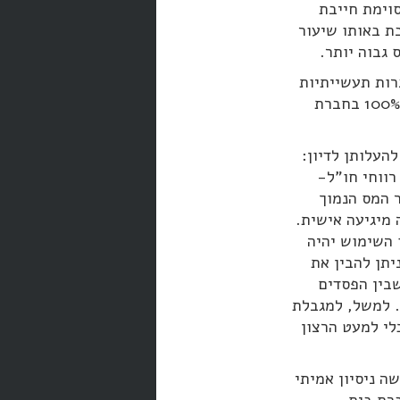
סוימת חייבת
ת באותו שיעור
 גבוה יותר.
רות תעשייתיות
בנות קו ייצור אחד? מדוע לא לאפשר דוחות מאוחדים בכל מקרה של החזקה של 100% בחברת
העלותן לדיון:
רווחי חו"ל-
ר המס הנמוך
 מיגיעה אישית.
 השימוש יהיה
יתן להבין את
שבין הפסדים
. למשל, למגבלת
ום הגיון כלכלי למעט הרצון
ה ניסיון אמיתי