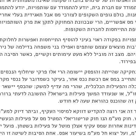
ת האפשרות של שימוש בחברה שקופה שאינה משפחתית או חב
מודד עם חברת בית, יודע להתמודד עם שותפויות, יודע להתמו
ות, כולם גופים השקופים לצורכי מס אבל תאגידית בעלי אחרי
י מס אפשריים, הרי שבכוונת המחוקק לתקן את פרק השותפויות
פת התייחסות לחברות השקופות.
ויות בפקודה ראוי בעיני להוסיף התייחסות ואפשרות לחלוקת 
בות מוצאים עצמם שותפים ואפילו בני משפחה בדילמה של ניה
יהם. מצב זה מוביל ללא מעט עימותים וקשיים, כאשר הסיבה ה
בפירוד.
חקיקה שהייתה והופסק יישומה הרי אלו פרקי שיחלוף הנכסים. 
תחייב במס אם רכשת נכס אחר, בעיקר כשמדובר על נכסי מקרקע
לה והפעילות הכלכלית, שהרי מה עדיף למשק: שהכסף יישאר ב
ו"ל, או שנעודד המשך פעילות בישראל? התשובה לדעתי ברורה 
 זה שהוכנס כהוראת שעה לא חודש.
זה אני רוצה להקדיש דווקא למיסוי העקיף, וביתר דיוק למע"
. חוק מע"מ הנו חוק טריטוריאלי המטיל מס על פעילות הנעשי
דינות אחרות שמס עקיף אצלן מוטל על פעילות בשטחן. פועל יו
מ, ועל יצוא חל מע"מ בשיעור אפס. אחת הסיבות לשיטה זו ה